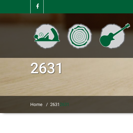
2631
Home
/
2631
2631