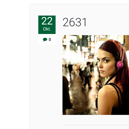
22
2631
Okt.
0