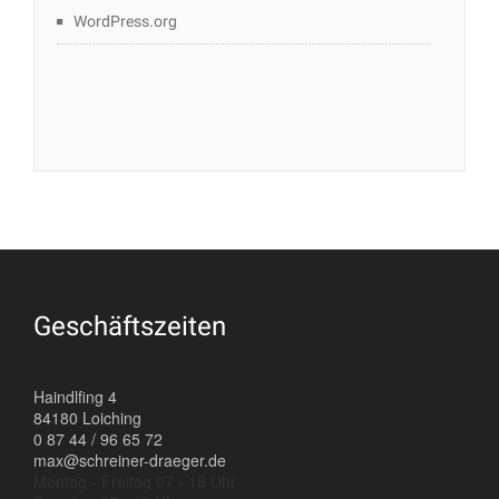
WordPress.org
Geschäftszeiten
Haindlfing 4
84180 Loiching
0 87 44 / 96 65 72
max@schreiner-draeger.de
Montag - Freitag 07 - 18 Uhr