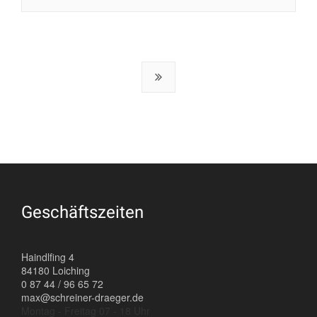
Geschäftszeiten
Haindlfing 4
84180 Loiching
0 87 44 / 96 65 72
max@schreiner-draeger.de
Montag - Freitag 07 - 18 Uhr