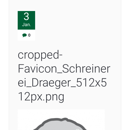
3
Jan.
0
cropped-
Favicon_Schreiner
ei_Draeger_512x5
12px.png