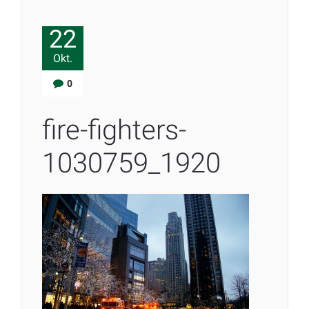
22
Okt.
0
fire-fighters-
1030759_1920