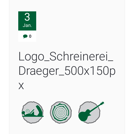
3
Jan.
0
Logo_Schreinerei_
Draeger_500x150p
x