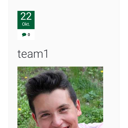
22
Okt.
0
team1