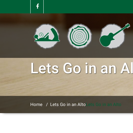
Lets Go in an A
Home
/
Lets Go in an Alto
Lets Go in an Alto