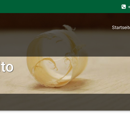
+
Startseit
lto