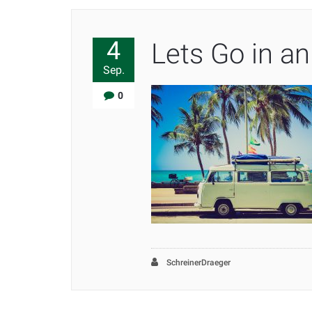
4
Lets Go in an
Sep.
0
SchreinerDraeger