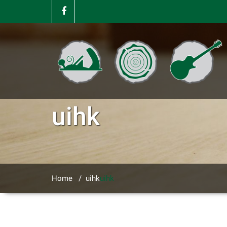
uihk
Home
/
uihk
uihk