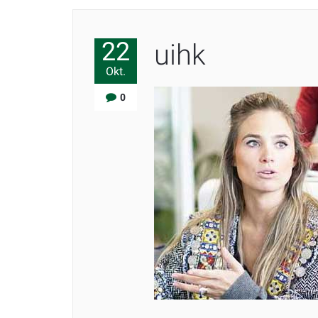
22
uihk
Okt.
0