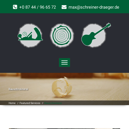
+0 87 44 / 96 65 72
max@schreiner-draeger.de
Toggle
navigation
Bauschreinerei
Home
/
Featured Services
/
Bauschreinerei